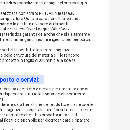
ltre di personalizzare il design del packaging in
è realizzata con strato PET/Alu/Heatseal,
 temperature.Questa caratteristica lo rende
zione o la cottura a vapore di alimenti.
 è realizzata con Over Lacquer/Alu/Coex
aratteristica garantisce anche che sia altamente
 alimenti rimangano freschi e igienici per periodi più
ne perfetta per tutte le vostre esigenze di
he della struttura del materiale 1 lo rendono
 prodotto in foglio di alluminio è la scelta
porto e servizi:
to tecnico completo e servizi per garantire che si
 per rispondere a tutte le domande che potreste
ne.
ndere le caratteristiche del prodotto e come usarle
esigenze e i requisiti specifici del nostro cliente.
r garantire che il tuo prodotto in foglio di
lificati è disponibile per diagnosticare e riparare