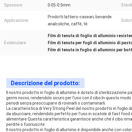
Spessore:
0.05-0.5mm
Steri
Prodotti lattiero-caseari, bevande
Applicazione:
Substr
analcoliche, caffè, tè
Film di tenuta di foglio di alluminio resiste
Evidenziare:
Film di tenuta per fogli di alluminio di pas
Film di tenuta in foglio di alluminio per bott
Descrizione del prodotto:
Il nostro prodotto in foglio di alluminio è dotato di sterilizzazione 
germi nocivi, rendendolo sicuro per l'uso con il cibo.In questo modo
periodi senza preoccuparvi di rovinarli o contaminarli.
La caratteristica di Very Strong Peel del nostro prodotto in foglio di
da sbucciare, rendendolo perfetto per l'uso in scatole di fast food e
alimentare.Questa caratteristica garantisce anche che il cibo rima
perdite o fuoriuscite.
Il nostro prodotto in foglio di alluminio è disponibile anche con colo