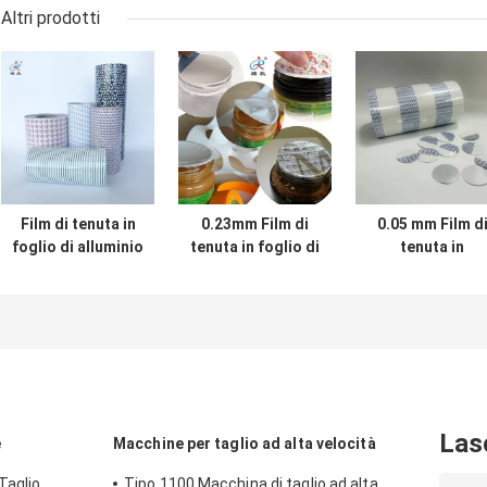
Altri prodotti
Film di tenuta in
0.23mm Film di
0.05 mm Film d
foglio di alluminio
tenuta in foglio di
tenuta in
per sigilli di
alluminio con
alluminio
diametro 10-180
0,027-0,05mm
metallizzato pe
mm con
diametri di tenuta
tenuta di
rivestimento
per tenute da 10-
diametro 10-18
interno 0,2-2 mm
180mm
mm
Las
e
Macchine per taglio ad alta velocità
Taglio
Tipo 1100 Macchina di taglio ad alta