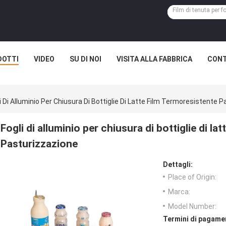
DOTTI
VIDEO
SU DI NOI
VISITA ALLA FABBRICA
CONT
i Di Alluminio Per Chiusura Di Bottiglie Di Latte Film Termoresistente 
Fogli di alluminio per chiusura di bottiglie di la
Pasturizzazione
Dettagli:
Place of Origin:
Marca:
Model Number:
Termini di pagame