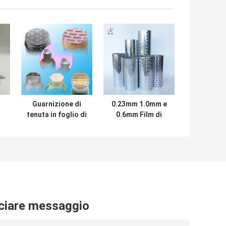
i
Guarnizione di
0.23mm 1.0mm e
tenuta in foglio di
0.6mm Film di
alluminio /
tenuta in
r
Guarnizione di
alluminio per
induzione in
diametri di tenuta
0
foglio di alluminio
da 10-180mm
con rivestimento
interno -
Intervallo 0,027-
0,05 mm
ciare messaggio