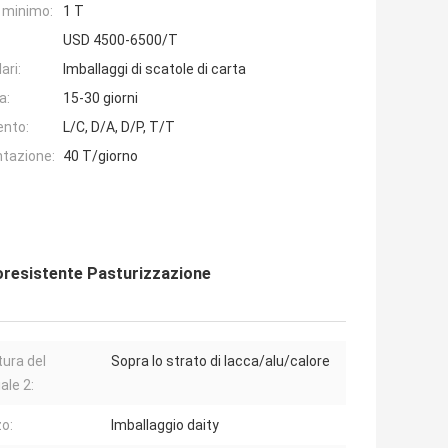
e minimo:
1 T
USD 4500-6500/T
ari:
Imballaggi di scatole di carta
a:
15-30 giorni
ento:
L/C, D/A, D/P, T/T
ntazione:
40 T/giorno
rmoresistente Pasturizzazione
tura del
Sopra lo strato di lacca/alu/calore
ale 2:
zo:
Imballaggio daity