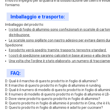
Il nostro impegno per la qualità e la soddisfazione dei clienti è evi
forniamo.
Imballaggio e trasporto:
Imballaggio del prodotto:
I rotoli di foglio di alluminio sono confezionati in scatole di carton
distribuzione.
Le scatole sono sigillate con nastro adesivo per evitare danni dur
Spedizione:
Il prodotto verrà spedito tramite trasporto terrestre standard.
I costi di spedizione saranno calcolati in base al peso e alla des
Una volta che l'ordine è stato elaborato, un numero di tracciament
FAQ:
D: Qual è il marchio di questo prodotto in foglio di alluminio?
R: Il marchio di questo prodotto in foglio di alluminio è runding.
D: Qual è il numero di modello di questo prodotto in foglio di allumin
R: Il numero di modello di questo prodotto in foglio di alluminio è LB-
D: Dove viene prodotto questo prodotto in foglio di alluminio?
R: Questo prodotto in foglio di alluminio è prodotto in Cina, che è il l
D: Questo prodotto in foglio di alluminio è adatto per cucinare?