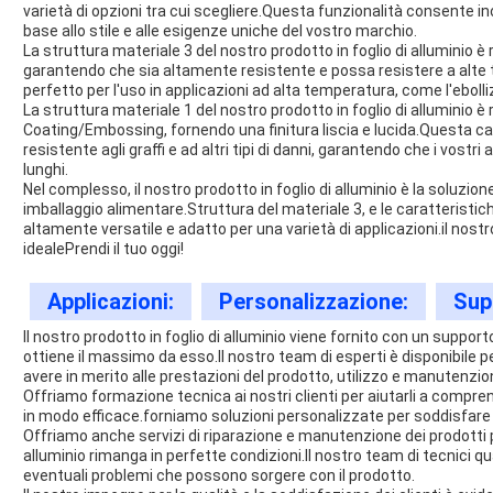
varietà di opzioni tra cui scegliere.Questa funzionalità consente ino
base allo stile e alle esigenze uniche del vostro marchio.
La struttura materiale 3 del nostro prodotto in foglio di alluminio 
garantendo che sia altamente resistente e possa resistere a alte
perfetto per l'uso in applicazioni ad alta temperatura, come l'ebolli
La struttura materiale 1 del nostro prodotto in foglio di alluminio
Coating/Embossing, fornendo una finitura liscia e lucida.Questa c
resistente agli graffi e ad altri tipi di danni, garantendo che i vostri
lunghi.
Nel complesso, il nostro prodotto in foglio di alluminio è la soluzio
imballaggio alimentare.Struttura del materiale 3, e le caratteristic
altamente versatile e adatto per una varietà di applicazioni.il nostro
idealePrendi il tuo oggi!
Applicazioni:
Personalizzazione:
Sup
Il nostro prodotto in foglio di alluminio viene fornito con un suppor
ottiene il massimo da esso.Il nostro team di esperti è disponibile
avere in merito alle prestazioni del prodotto, utilizzo e manutenzio
Offriamo formazione tecnica ai nostri clienti per aiutarli a compre
in modo efficace.forniamo soluzioni personalizzate per soddisfare le 
Offriamo anche servizi di riparazione e manutenzione dei prodotti pe
alluminio rimanga in perfette condizioni.Il nostro team di tecnici qua
eventuali problemi che possono sorgere con il prodotto.