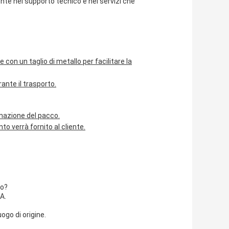
dente nel supporto tecnico e nei servizi che
e con un taglio di metallo per facilitare la
ante il trasporto.
tinazione del pacco.
o verrà fornito al cliente.
io?
A.
uogo di origine.