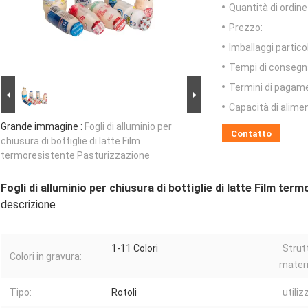
Quantità di ordin
Prezzo:
Imballaggi particol
Tempi di consegn
Termini di pagam
Capacità di alime
Grande immagine :
Fogli di alluminio per
Contatto
chiusura di bottiglie di latte Film
termoresistente Pasturizzazione
Fogli di alluminio per chiusura di bottiglie di latte Film te
descrizione
1-11 Colori
Strut
Colori in gravura:
materi
Tipo:
Rotoli
utiliz