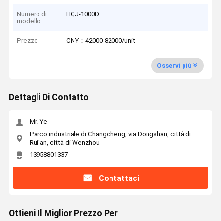
Numero di
HQJ-1000D
modello
Prezzo
CNY：42000-82000/unit
Osservi più
Dettagli Di Contatto
Mr. Ye
Parco industriale di Changcheng, via Dongshan, città di
Rui'an, città di Wenzhou
13958801337
Contattaci
Ottieni Il Miglior Prezzo Per