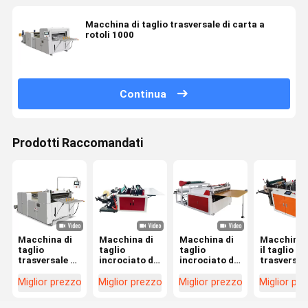
Macchina di taglio trasversale di carta a
rotoli 1000
Continua
Prodotti Raccomandati
Macchina di
Macchina di
Macchina di
Macchina 
taglio
taglio
taglio
il taglio
trasversale a
incrociato di
incrociato da
trasversale
controllo del
carta a rotolo
7 kW
carta a ret
convertitore
ad alta
Miglior prezzo
Miglior prezzo
Miglior prezzo
Miglior pr
di frequenza
precisione
con design