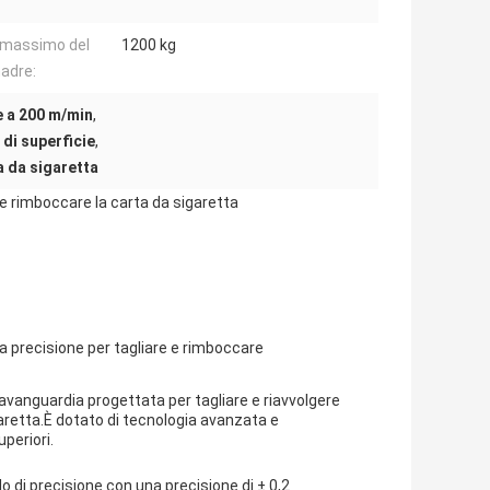
 massimo del
1200 kg
madre:
ie a 200 m/min
,
 di superficie
,
a da sigaretta
 e rimboccare la carta da sigaretta
lta precisione per tagliare e rimboccare
l'avanguardia progettata per tagliare e riavvolgere
garetta.È dotato di tecnologia avanzata e
periori.
llo di precisione con una precisione di ± 0,2