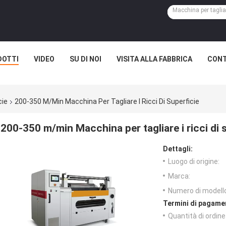
DOTTI
VIDEO
SU DI NOI
VISITA ALLA FABBRICA
CONT
cie
200-350 M/min Macchina Per Tagliare I Ricci Di Superficie
200-350 m/min Macchina per tagliare i ricci di 
Dettagli:
Luogo di origine:
Marca:
Numero di modell
Termini di pagame
Quantità di ordin