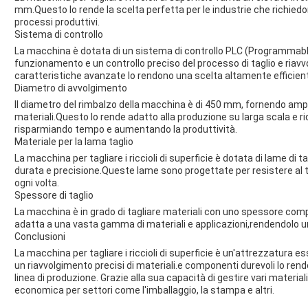
mm.Questo lo rende la scelta perfetta per le industrie che richiedon
processi produttivi.
Sistema di controllo
La macchina è dotata di un sistema di controllo PLC (Programmable
funzionamento e un controllo preciso del processo di taglio e riavvo
caratteristiche avanzate lo rendono una scelta altamente efficiente 
Diametro di avvolgimento
Il diametro del rimbalzo della macchina è di 450 mm, fornendo ampi
materiali.Questo lo rende adatto alla produzione su larga scala e ri
risparmiando tempo e aumentando la produttività.
Materiale per la lama taglio
La macchina per tagliare i riccioli di superficie è dotata di lame di ta
durata e precisione.Queste lame sono progettate per resistere al tagl
ogni volta.
Spessore di taglio
La macchina è in grado di tagliare materiali con uno spessore compr
adatta a una vasta gamma di materiali e applicazioni,rendendolo un
Conclusioni
La macchina per tagliare i riccioli di superficie è un'attrezzatura es
un riavvolgimento precisi di materiali.e componenti durevoli lo rendo
linea di produzione. Grazie alla sua capacità di gestire vari material
economica per settori come l'imballaggio, la stampa e altri.