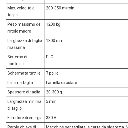
Max. velocità di
200-350 m/min
taglio
Peso massimo del
1200 kg
rotolo madre
Larghezza di taglio
1300 mm
massima
Sistema di
PLC
controllo
Schermata tattile
7 pollici
La lama taglia
Lamella circolare
Spessore di taglio
20-300 g
Larghezza minima
5 mm
di taglio
Fornitore di energia
380 V
Parole chiave di
Macchine per tagliare la carta da sigaretta, M