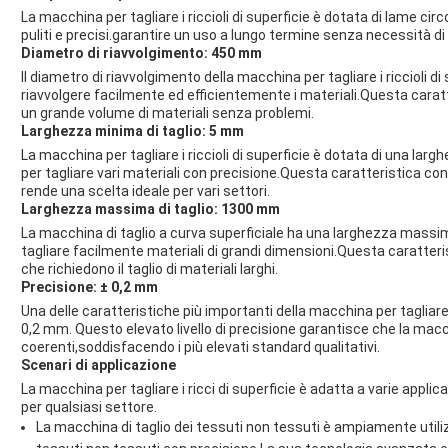
La macchina per tagliare i riccioli di superficie è dotata di lame ci
puliti e precisi.garantire un uso a lungo termine senza necessità di
Diametro di riavvolgimento: 450 mm
Il diametro di riavvolgimento della macchina per tagliare i riccioli d
riavvolgere facilmente ed efficientemente i materiali.Questa cara
un grande volume di materiali senza problemi.
Larghezza minima di taglio: 5 mm
La macchina per tagliare i riccioli di superficie è dotata di una lar
per tagliare vari materiali con precisione.Questa caratteristica cons
rende una scelta ideale per vari settori.
Larghezza massima di taglio: 1300 mm
La macchina di taglio a curva superficiale ha una larghezza massim
tagliare facilmente materiali di grandi dimensioni.Questa caratteris
che richiedono il taglio di materiali larghi.
Precisione: ± 0,2 mm
Una delle caratteristiche più importanti della macchina per tagliare i 
0,2 mm. Questo elevato livello di precisione garantisce che la macch
coerenti,soddisfacendo i più elevati standard qualitativi.
Scenari di applicazione
La macchina per tagliare i ricci di superficie è adatta a varie appli
per qualsiasi settore.
La macchina di taglio dei tessuti non tessuti è ampiamente utilizza