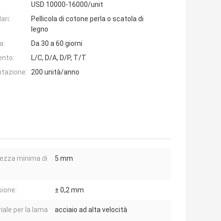
USD 10000-16000/unit
ari:
Pellicola di cotone perla o scatola di
legno
a:
Da 30 a 60 giorni
ento:
L/C, D/A, D/P, T/T
ntazione:
200 unità/anno
ezza minima di
5 mm
sione:
± 0,2 mm
iale per la lama
acciaio ad alta velocità