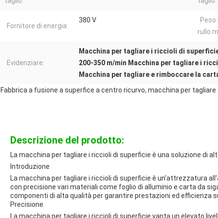
taglio:
taglio:
380 V
Peso
Fornitore di energia:
rullo 
Macchina per tagliare i riccioli di superfic
Evidenziare:
200-350 m/min Macchina per tagliare i ricci
Macchina per tagliare e rimboccare la cart
Fabbrica a fusione a superfice a centro ricurvo, macchina per tagliare
Descrizione del prodotto:
La macchina per tagliare i riccioli di superficie è una soluzione di a
Introduzione
La macchina per tagliare i riccioli di superficie è un'attrezzatura al
con precisione vari materiali come foglio di alluminio e carta da si
componenti di alta qualità per garantire prestazioni ed efficienza su
Precisione
La macchina per tagliare i riccioli di superficie vanta un elevato live